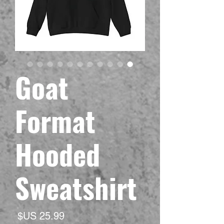
Goat
Format
Hooded
Sweatshirt
السع