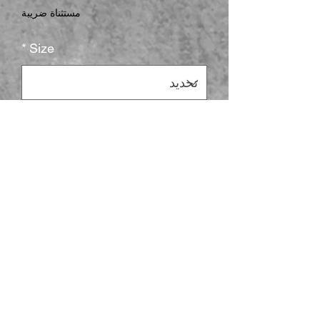
مستثناة ضريبة
*
Size
*
Color
الكمية
*
أضِف إلى العربة
This unisex heavy blend hooded 