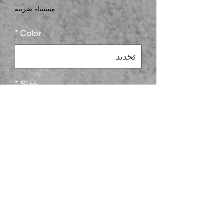
مستثناة ضريبة
*
Color
*
Size
الكمية
*
أضِف إلى العربة
The unisex soft-style t-shirt puts a new 