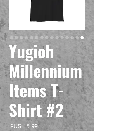
Yugioh
Millennium
Items T-
Shirt #2
السع