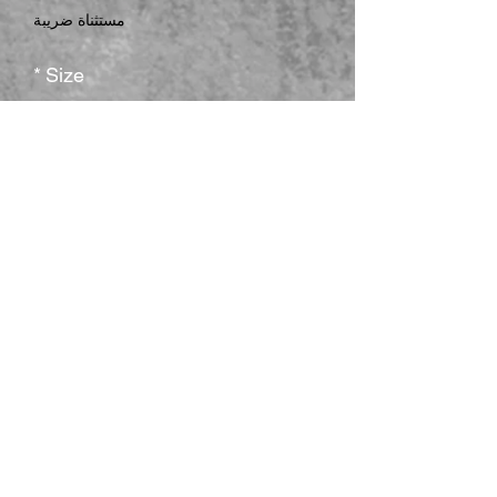
مستثناة ضريبة
*
Size
*
Color
الكمية
*
أضِف إلى العربة
Yugioh millennium items t-shirt featuring 