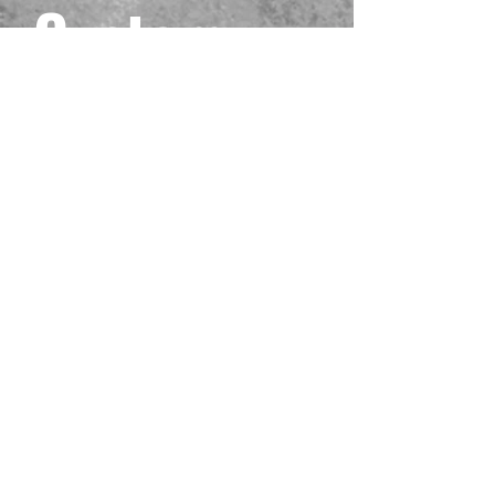
Custom
Pink One
Piece
Playmat
#6
Precio
40,00 US$
Impuesto excluido
Cantidad
*