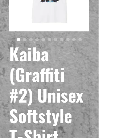
Kaiba
(Graffiti
#2) Unisex
Softstyle
T-Shirt