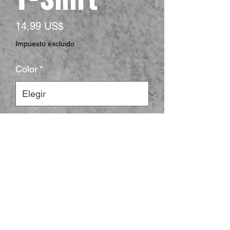
Precio
14,99 US$
Impuesto excluido
Color
*
Size
*
Cantidad
*
Agregar al carrito